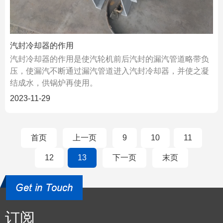
汽封冷却器的作用
汽封冷却器的作用是使汽轮机前后汽封的漏汽管道略带负
压，使漏汽不断通过漏汽管道进入汽封冷却器，并使之凝
结成水，供锅炉再使用。
2023-11-29
首页
上一页
9
10
11
12
13
下一页
末页
订阅