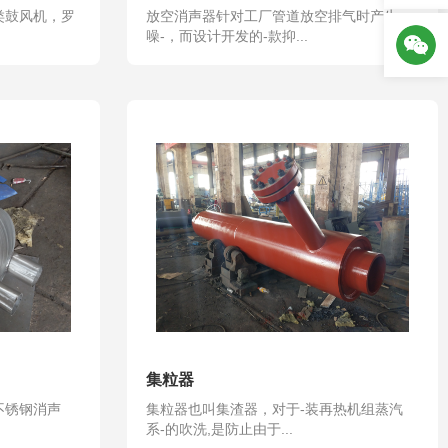
类鼓风机，罗
放空消声器针对工厂管道放空排气时产生
噪-，而设计开发的-款抑...
集粒器
不锈钢消声
集粒器也叫集渣器，对于-装再热机组蒸汽
系-的吹洗,是防止由于...