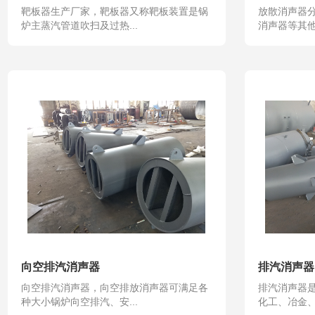
靶板器生产厂家，靶板器又称靶板装置是锅
放散消声器
炉主蒸汽管道吹扫及过热...
消声器等其他
向空排汽消声器
排汽消声器
向空排汽消声器，向空排放消声器可满足各
排汽消声器
种大小锅炉向空排汽、安...
化工、冶金、