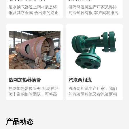
射水抽气器逆止阀材质是铸
排污降温罐生产厂家又称排
铜及其它金属-合出来的逆止
污冷却器有很-客户问我排污
门所以又称铜阀,射水...
降温罐是不是与定期排...
热网加热器换管
汽液两相流
热网加热器换管有-批现在经
汽液两相流生产厂家，我们
验丰富的换管团队，可将髙
的汽液两相流又称汽液两相
压加热器换管，低压加...
流自动调节液位控制器及...
产品动态