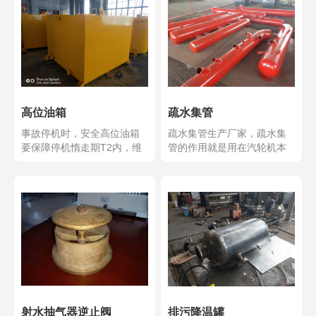
高位油箱
疏水集管
事故停机时，安全高位油箱
疏水集管生产厂家，疏水集
要保障停机惰走期T2内，维
管的作用就是用在汽轮机本
持安全润滑油供给，使...
体疏水扩容器及疏水箱的...
射水抽气器逆止阀
排污降温罐