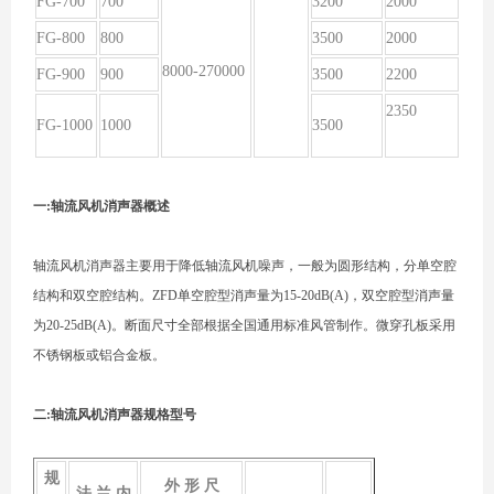
FG-700
700
32
00
20
00
FG-800
800
35
00
20
00
8000-
2
70000
FG-900
900
3
500
22
00
23
50
FG-1000
1000
3
500
一:轴流风机消声器概述
轴流风机消声器主要用于降低轴流风机噪声，一般为圆形结构，分单空腔
结构和双空腔结构。ZFD单空腔型消声量为15-20dB(A)，双空腔型消声量
为20-25dB(A)。断面尺寸全部根据全国通用标准风管制作。微穿孔板采用
不锈钢板或铝合金板。
二:轴流风机消声器规格型号
规
外 形 尺
法 兰 内