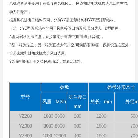
风机消音器主要用于降低各种风机风口、风道和封闭式机房进风口的空气
动力性噪声 。
根据风机进出口结构不同，分为YZ型圆形结构和YZP型矩形结构。
（1）：
YZ型圆形结构分用于风机接管口为圆形,又分为A、B型两种，
A型两端均为法兰盘，直接串接于管道中(即管道 消音器)，
B型一端为法兰，另一端为直接大气排空(可装防雨风帽)，仅供设置在室外
管道末端和封闭式机房进风口选用。
YZ消声器适用于各类风机消音，有消音填料。
参数
参考外形尺寸
型号
法兰接口
风量 M3/h
总长 mm
外径
mm
YZ200
1000-3000
200
1200
500
YZ300
3000-8000
300
1800
700
YZ400
4000-12000
400
1800
700