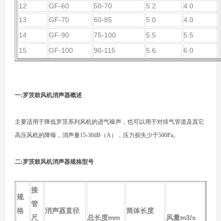
12
GF-60
50-70
5.2
4.0
13
GF-70
60-85
5.0
4.0
14
GF-90
75-100
5.5
5.5
15
GF-100
90-115
5.6
6.0
一:罗茨鼓风机消声器概述
主要适用于降低罗茨系列风机的进气噪声，也可以用于对排气管道及其它
高压风机的降噪，消声量15-30dB（A），压力损失少于500Pa。
二:罗茨鼓风机消声器规格型号
接
规
管
格
消声器直径
筒体长度
尺
总长度mm
风量m3/s