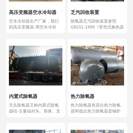
高压变频器空水冷却器
乏汽回收装置
空水冷却器生产厂家，我们
除氧器乏汽回收装置参照
的高压变频器-用空水冷却
GB151-1999《管壳式换热器
系-，空水冷却器又称空...
和》和《电力建...
内置式除氧器
热力除氧器
无头除氧器又称内置式除氧
热力除氧器有高位热力除氧
器结-主要由封头、简体、支
器和低位热力除氧器是锅炉
座及内部组件等组成。...
及供热系-关键设备之-...