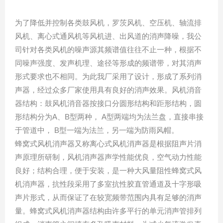
为了降低并控制各类鼓风机，罗茨风机、空压机、轴流排
风机、离心式通风机等风机进、出风道的消声降噪，我公
司针对各类风机的噪声源其频谱值往往不止一种，根据不
同噪声强度、发声机理、途径等形成的频谱带，对其消声
形式要求也不相同。为此我厂采用了设计，形成了系列消
声器，经过众多厂家使用具有良好的消声效果。风机消音
器结构：鼓风机消音器按接口分圆形结构和距形结构，圆
形结构分为A、B型两种， A型两端均为法兰盘，直接串接
于管道中， B型一端为法兰，另一端为防雨风帽。
蜂窝式风机消声器又称离心式风机消声器是根据阻声片消
声原理所研制，风机消声器声学性能优良，空气动力性能
良好；结构合理，便于安装，是一种大风量阻性蜂窝式风
机消声器，抗性段采用了多室抗性胶直管通道及十字形吸
声片形式，从而保证了在较宽频带范围内具有足够的消声
量。蜂窝式风机消声器结构由许多平行的单元消声管排列