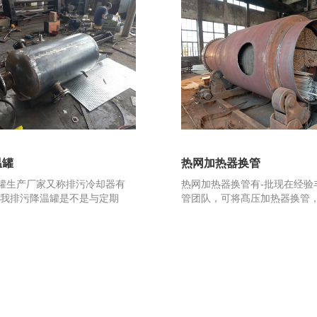
温罐
热网加热器换管
罐生产厂家又称排污冷却器有
热网加热器换管有-批现在经验
问我排污降温罐是不是与定期
管团队，可将髙压加热器换管，低