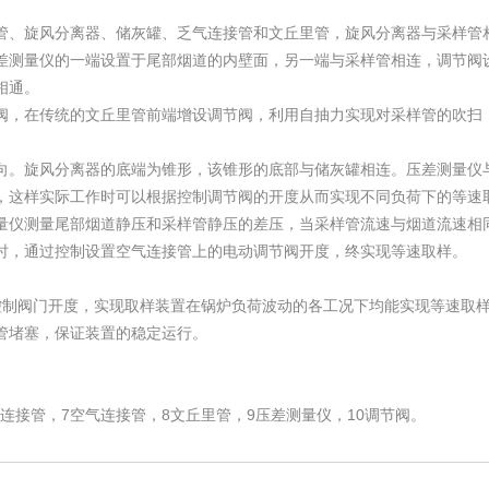
管、旋风分离器、储灰罐、乏气连接管和文丘里管，旋风分离器与采样管
差测量仪的一端设置于尾部烟道的内壁面，另一端与采样管相连，调节阀
相通。
阀，在传统的文丘里管前端增设调节阀，利用自抽力实现对采样管的吹扫
向。旋风分离器的底端为锥形，该锥形的底部与储灰罐相连。压差测量仪
，这样实际工作时可以根据控制调节阀的开度从而实现不同负荷下的等速
量仪测量尾部烟道静压和采样管静压的差压，当采样管流速与烟道流速相
时，通过控制设置空气连接管上的电动调节阀开度，终实现等速取样。
控制阀门开度，实现取样装置在锅炉负荷波动的各工况下均能实现等速取样
管堵塞，保证装置的稳定运行。
气连接管，7空气连接管，8文丘里管，9压差测量仪，10调节阀。