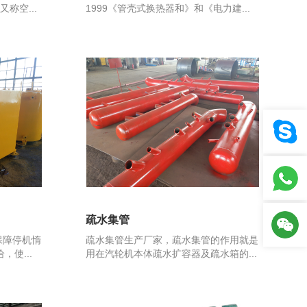
称空...
1999《管壳式换热器和》和《电力建...
疏水集管
保障停机惰
疏水集管生产厂家，疏水集管的作用就是
使...
用在汽轮机本体疏水扩容器及疏水箱的...