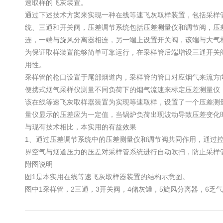
速取样的飞灰装置。
通过下述技术方案来实现一种在线等速飞灰取样装置，包括采样
统、三通和开关阀，压差调节系统包括压差测量仪和调节阀，压
连，一端与旋风分离器相连，另一端上设置开关阀，该端与大气
为保证取样装置能够简单可靠运行，在采样管后端增设三通开关
用性。
采样管的枪口设置于尾部烟道内，采样管的管口对应烟气来流方
便携式烟气采样仪测量不同负荷下的烟气流速来标定压差测量仪
该在线等速飞灰取样器装置为实现等速取样，设置了一个压差测
量仪显示的压差应为一定值，当锅炉负荷出现波动导致压差变化
与现有技术相比，本实用的有益效果
1、通过压差调节系统中的压差测量仪和调节阀共同作用，通过
界空气与烟道压力的压差对采样管系统进行自动吹扫，防止采样
附图说明
图1是本实用在线等速飞灰取样器装置的结构示意图。
图中1采样管，2三通，3开关阀，4储灰罐，5旋风分离器，6乏