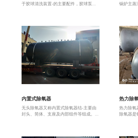
于胶球清洗装置-的主要配件，胶球泵...
锅炉主蒸
内置式除氧器
热力除
无头除氧器又称内置式除氧器结-主要由
热力除氧
封头、简体、支座及内部组件等组成。...
除氧器是锅