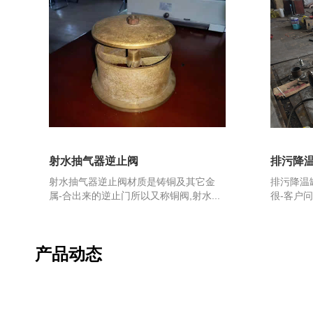
射水抽气器逆止阀
排污降
射水抽气器逆止阀材质是铸铜及其它金
排污降温
属-合出来的逆止门所以又称铜阀,射水...
很-客户
排...
产品动态