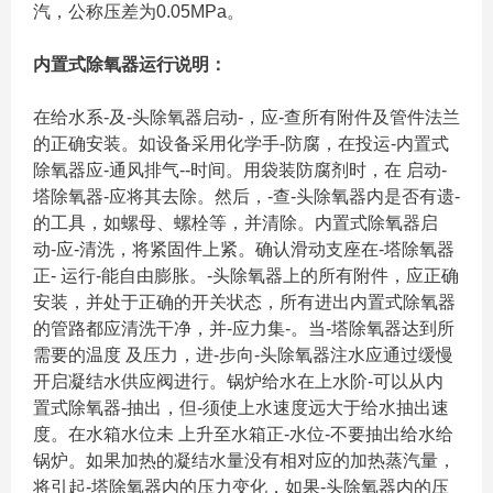
汽，公称压差为0.05MPa。
内置式除氧器运行说明：
在给水系-及-头除氧器启动-，应-查所有附件及管件法兰
的正确安装。如设备采用化学手-防腐，在投运-内置式
除氧器应-通风排气--时间。用袋装防腐剂时，在 启动-
塔除氧器-应将其去除。然后，-查-头除氧器内是否有遗-
的工具，如螺母、螺栓等，并清除。内置式除氧器启
动-应-清洗，将紧固件上紧。确认滑动支座在-塔除氧器
正- 运行-能自由膨胀。-头除氧器上的所有附件，应正确
安装，并处于正确的开关状态，所有进出内置式除氧器
的管路都应清洗干净，并-应力集-。当-塔除氧器达到所
需要的温度 及压力，进-步向-头除氧器注水应通过缓慢
开启凝结水供应阀进行。锅炉给水在上水阶-可以从内
置式除氧器-抽出，但-须使上水速度远大于给水抽出速
度。在水箱水位未 上升至水箱正-水位-不要抽出给水给
锅炉。如果加热的凝结水量没有相对应的加热蒸汽量，
将引起-塔除氧器内的压力变化，如果-头除氧器内的压