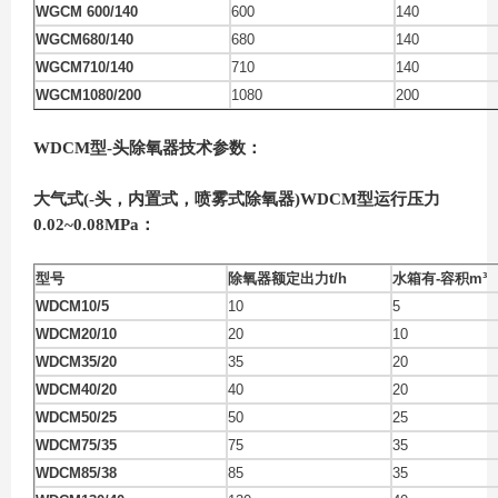
WGCM 600/140
600
140
WGCM680/140
680
140
WGCM710/140
710
140
WGCM1080/200
1080
200
WDCM型-头除氧
器
技术参数：
大气式(-头，内置式，喷雾式除氧
器
)WDCM型运行压力
0.02~0.08MPa：
型号
除氧器额定出力t/h
水箱有-容积m³
WDCM10/5
10
5
WDCM20/10
20
10
WDCM35/20
35
20
WDCM40/20
40
20
WDCM50/25
50
25
WDCM75/35
75
35
WDCM85/38
85
35