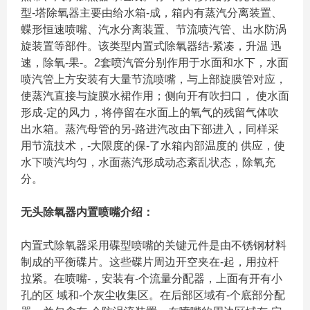
型-塔除氧器主要由给水箱-成，箱内有蒸汽分离装置、
蝶形恒速喷嘴、汽水分离装置、节流喷汽管、出水防涡
旋装置等部件。该类型内置式除氧器结-紧凑，升温 迅
速，除氧-果-。2套喷汽管分别作用于水面和水下，水面
喷汽管上方安装有大量节流喷嘴，与上部旋膜管对应，
使蒸汽直接与旋膜水裙作用；侧向开有吹扫口， 使水面
形成-定的风力，将停留在水面上的氧气的残留气体吹
出水箱。蒸汽母管的另-路进汽改由下部进入，同样采
用节流技术，-大限度的保-了水箱内部温度的 供应，使
水下喷汽均匀，水面蒸汽形成动态紊乱状态，除氧充
分。
无头除氧器内置喷嘴介绍：
内置式除氧器采用碟型喷嘴的关键元件是由不锈钢材料
制成的平衡碟片。这些碟片周边开空夹在-起，用拉杆
拉紧。在喷嘴-，安装有-个流量分配器，上面有开有小
孔的区 域和-个灰尘收集区。在后部区域有-个底部分配