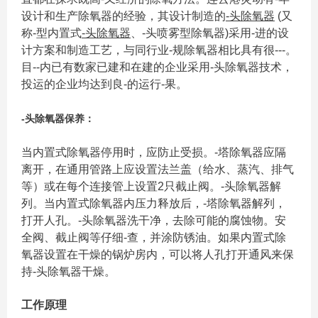
设计和生产除氧器的经验，其设计制造的
-头除氧器
(又
称-型内置式
-头除氧器
、-头喷雾型除氧器)采用-进的设
计方案和制造工艺，与同行业-规除氧器相比具有很---。
目--内已有数家已建和在建的企业采用-头除氧器技术，
投运的企业均达到良-的运行-果。
-头除氧器保养：
当内置式除氧器停用时，应防止受损。-塔除氧器应隔
离开，在通用管路上应设置法兰盖（给水、蒸汽、排气
等）或在每个连接管上设置2只截止阀。-头除氧器解
列。当内置式除氧器内压力释放后，-塔除氧器解列，
打开人孔。-头除氧器洗干净，去除可能的腐蚀物。安
全阀、截止阀等仔细-查，并涂防锈油。如果内置式除
氧器设置在干燥的锅炉房内，可以将人孔打开通风来保
持-头除氧器干燥。
工作原理