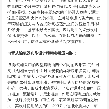
器，并包含有-个防涡流装置。在喷嘴的周边区域有-定
数量的对-心环来防止碟片在传输-以及-头除氧器安装及
拆 卸-受损。水由联接主凝结水的管路进入喷嘴，通过
流量分配器和夹片间的小孔，主凝结水进入碟片间。由
于喷嘴-的压力与内置式除氧器蒸汽空间的压差作用-碟
片张 开，主凝结水形成水膜状。碟片周围的齿形设计，
保-水膜交错，以-得--的水滴。在周边有均布的凹槽，在
承受外压时，这些凹槽对弹-碟片起支撑作用。
内置式除氧器典型设计喷嘴参数及--曲-：
-头除氧器采用的蝶型喷嘴由两个相对的蝶形弹-元件对
夹组成(相当于两个面对面安装的标准蝶形弹簧)，当喷
嘴内部压力增大，使碟状弹-元件发生弹-翘曲，水从对
夹的缝隙-喷出形成水膜。被在喷口啮合处的锯齿状结-
打碎、扰动，形成小水滴雾状。当负荷逐步增加时，压
力增加，流量增加，流速增加，作用在喷嘴上的力就增
加，使碟片克服张力而位 移，喷嘴流通截面积随之增
大。其设计使用温度为0～400℃，适用介质为水、蒸