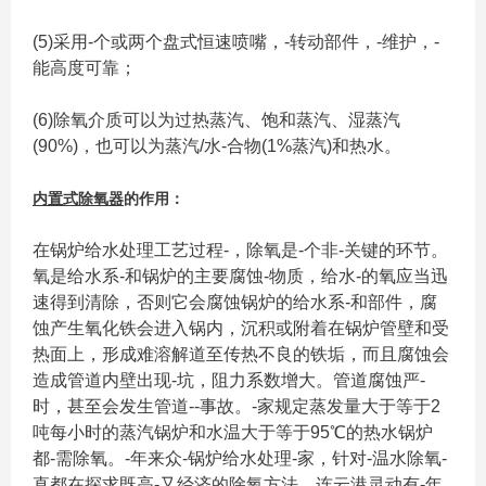
(5)采用-个或两个盘式恒速喷嘴，-转动部件，-维护，-
能高度可靠；
(6)除氧介质可以为过热蒸汽、饱和蒸汽、湿蒸汽
(90%)，也可以为蒸汽/水-合物(1%蒸汽)和热水。
内置式除氧器
的作用：
在锅炉给水处理工艺过程-，除氧是-个非-关键的环节。
氧是给水系-和锅炉的主要腐蚀-物质，给水-的氧应当迅
速得到清除，否则它会腐蚀锅炉的给水系-和部件，腐
蚀产生氧化铁会进入锅内，沉积或附着在锅炉管壁和受
热面上，形成难溶解道至传热不良的铁垢，而且腐蚀会
造成管道内壁出现-坑，阻力系数增大。管道腐蚀严-
时，甚至会发生管道--事故。-家规定蒸发量大于等于2
吨每小时的蒸汽锅炉和水温大于等于95℃的热水锅炉
都-需除氧。-年来众-锅炉给水处理-家，针对-温水除氧-
直都在探求既高-又经济的除氧方法。连云港灵动有-年