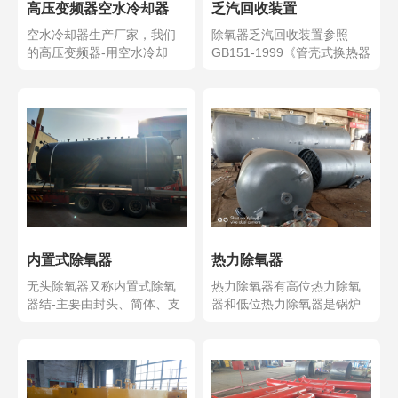
高压变频器空水冷却器
乏汽回收装置
空水冷却器生产厂家，我们
除氧器乏汽回收装置参照
的高压变频器-用空水冷却
GB151-1999《管壳式换热器
系-，空水冷却器又称空...
和》和《电力建...
内置式除氧器
热力除氧器
无头除氧器又称内置式除氧
热力除氧器有高位热力除氧
器结-主要由封头、简体、支
器和低位热力除氧器是锅炉
座及内部组件等组成。...
及供热系-关键设备之-...