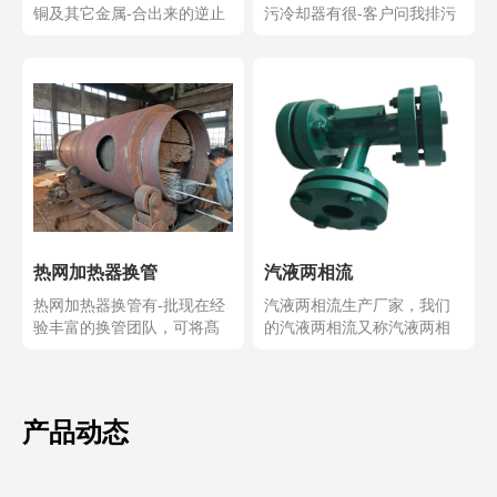
铜及其它金属-合出来的逆止
污冷却器有很-客户问我排污
门所以又称铜阀,射水...
降温罐是不是与定期排...
热网加热器换管
汽液两相流
热网加热器换管有-批现在经
汽液两相流生产厂家，我们
验丰富的换管团队，可将髙
的汽液两相流又称汽液两相
压加热器换管，低压加...
流自动调节液位控制器及...
产品动态