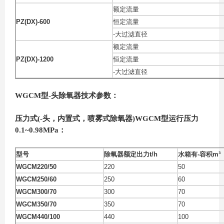
额定流量
PZ(DX)-600
恒定流量
-大过滤直径
额定流量
PZ(DX)-1200
恒定流量
-大过滤直径
WGCM型-头除氧
器
技术参数：
压力式(-头，内置式，喷雾式除氧
器
)WGCM型运行压力
0.1~0.98MPa：
型号
除氧器额定出力t/h
水箱有-容积m³
WGCM220/50
220
50
WGCM250/60
250
60
WGCM300/70
300
70
WGCM350/70
350
70
WGCM440/100
440
100