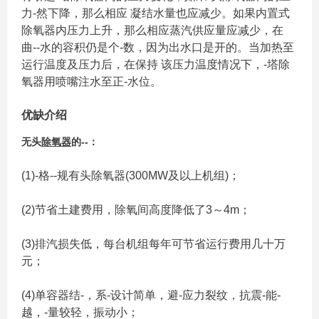
力-然下降，那么相应 凝结水量也应减少。如果内置式
除氧器内压力上升，那么相应蒸汽供应量应减少，在
曲--水的容积仍是个-数，因为出水口是开的。当加热至
运行温度及压力后，在保持 该压力温度情况下，-塔除
氧器用喷嘴注水至正-水位。
优缺介绍
无头
除氧器
的--：
(1)-格--规有头除氧器(300MW及以上机组)；
(2)节省土建费用，除氧间高度降低了3～4m；
(3)排汽损失低，每台机组每年可节省运行费用几十万
元；
(4)单容器结-，系-设计简单，避-应力裂纹，抗震-能-
越，-量较轻，振动小；