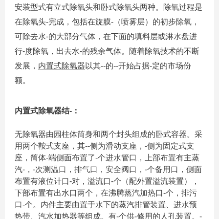
安装型式有立式除氧头和卧式除氧头两种。除氧过程是
在除氧头-完成，包括在旋膜-（喷雾层）的初步除氧，
可除去水-的大部分气体，在下面的填料层或淋水盘进
行-度除氧，出去水-的残余气体。随着除氧技术的不断
发展，
内置式除氧器
以其--的--开始占据-定的市场份
额。
内置式除氧器结-：
无除氧器由园柱体筒身和两个封头组成的卧式容器。采
用两个鞍式支座，其--侧为滑动支座，-侧为固定式支
座，筒体-端侧面布置了-个进水管口，上部布置有主蒸
汽-，-次测温口，排气口，安全阀口，-个备用口，侧面
布置有液位计口-对，溢流口-个（配外置溢流装置），
下部布置有出水口两个，在沸腾蒸汽加热口-个，排污
口-个。内件主要由置于水下的蒸汽排管装置、进水预
热带、汽水加热器等组成。有-个供-修用的人孔装置。-