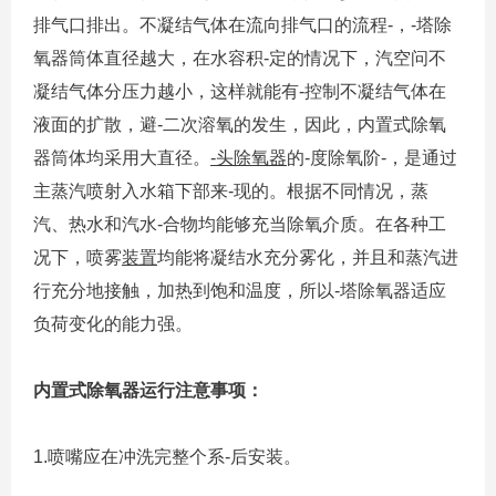
排气口排出。不凝结气体在流向排气口的流程-，-塔除
氧器筒体直径越大，在水容积-定的情况下，汽空问不
凝结气体分压力越小，这样就能有-控制不凝结气体在
液面的扩散，避-二次溶氧的发生，因此，内置式除氧
器筒体均采用大直径。
-头除氧器
的-度除氧阶-，是通过
主蒸汽喷射入水箱下部来-现的。根据不同情况，蒸
汽、热水和汽水-合物均能够充当除氧介质。在各种工
况下，喷雾
装置
均能将凝结水充分雾化，并且和蒸汽进
行充分地接触，加热到饱和温度，所以-塔除氧器适应
负荷变化的能力强。
内置式除氧器运行注意事项：
1.喷嘴应在冲洗完整个系-后安装。