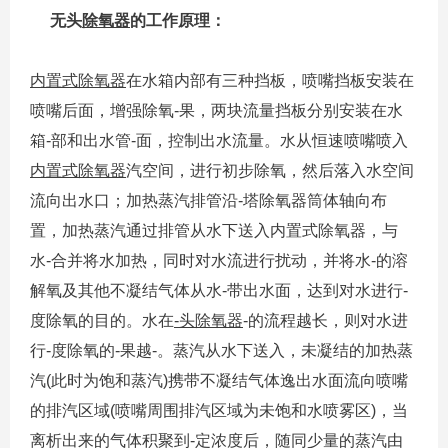
无头
除氧器
的工作原理：
内置式除氧器
在水箱内部有三种挡板，喷嘴挡板安装在
喷嘴后面，增强除氧-果，两块流量挡板分别安装在水
箱-部和出水管-面，控制出水流量。水从恒速喷嘴喷入
内置式除氧器
汽空间，进行初步除氧，然后落入水空间
流向出水口；加热蒸汽排管沿-塔除氧器筒体轴向布
置，加热蒸汽通过排管从水下送入内置式除氧器，与
水-合并将水加热，同时对水流进行扰动，并将水-的溶
解氧及其他不凝结气体从水-带出水面，达到对水进行-
度除氧的目的。水在
-头除氧器
-的流程越长，则对水进
行-度除氧的-果越-。蒸汽从水下送入，未凝结的加热蒸
汽(此时为饱和蒸汽)携带不凝结气体逸出水面流向喷嘴
的排汽区域(喷嘴周围排汽区域为未饱和水喷雾区)，当
离析出来的气体积聚到-定浓度后，随同少量的蒸汽由