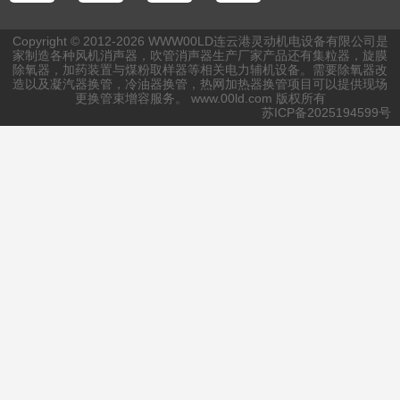
Copyright © 2012-2026 WWW00LD连云港灵动机电设备有限公司是
家制造各种风机消声器，吹管
消声器生产厂家
产品还有集粒器，旋膜
除氧器，
加药装置
与煤粉取样器等相关电力辅机设备。需要
除氧器改
造
以及凝汽器换管，冷油器换管，热网加热器换管项目可以提供现场
更换管束增容服务。 www.00ld.com 版权所有
苏ICP备2025194599号