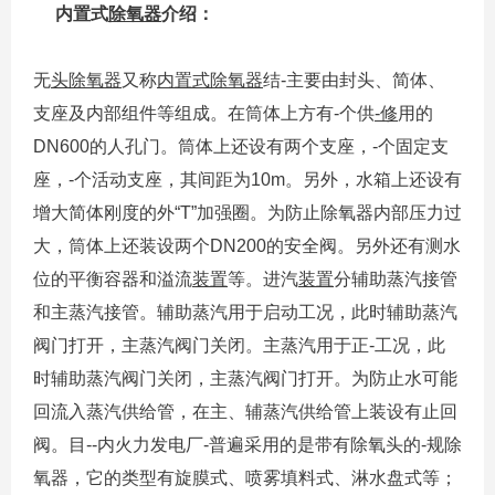
内置式
除氧器
介绍：
无
头除氧器
又称
内置式除氧器
结-主要由封头、简体、
支座及内部组件等组成。在筒体上方有-个供
-修
用的
DN600的人孔门。筒体上还设有两个支座，-个固定支
座，-个活动支座，其间距为10m。另外，水箱上还设有
增大简体刚度的外“T”加强圈。为防止除氧器内部压力过
大，筒体上还装设两个DN200的安全阀。另外还有测水
位的平衡容器和溢流
装置
等。进汽
装置
分辅助蒸汽接管
和主蒸汽接管。辅助蒸汽用于启动工况，此时辅助蒸汽
阀门打开，主蒸汽阀门关闭。主蒸汽用于正-工况，此
时辅助蒸汽阀门关闭，主蒸汽阀门打开。为防止水可能
回流入蒸汽供给管，在主、辅蒸汽供给管上装设有止回
阀。目--内火力发电厂-普遍采用的是带有除氧头的-规除
氧器，它的类型有旋膜式、喷雾填料式、淋水盘式等；