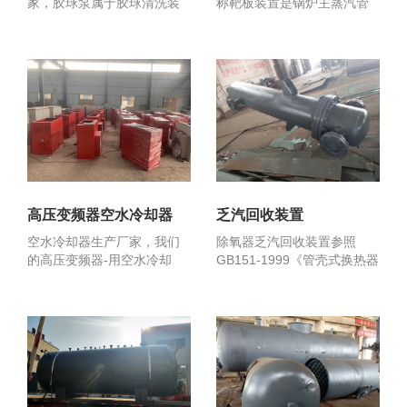
家，胶球泵属于胶球清洗装
称靶板装置是锅炉主蒸汽管
置-的主要配件，胶球泵...
道吹扫及过热器，再热器...
高压变频器空水冷却器
乏汽回收装置
空水冷却器生产厂家，我们
除氧器乏汽回收装置参照
的高压变频器-用空水冷却
GB151-1999《管壳式换热器
系-，空水冷却器又称空...
和》和《电力建...