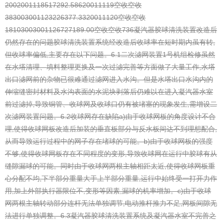
2002001118517292.586
20011119空收空收
38
3003001123226377.33
20011120空收空收
1810
3003001126727189.00
空收空收73
6凝汽器
胶球清洗装置
改造后
仍然存在的问题
胶球清洗装置
系统经改造后收球率在短时期内虽有转,
但收球率偏低,主要存在以下问题。
6.1二次滤网装置
1号机组检修虽然
在水塔清理、填料整理更换及一次过滤完善等方面做了大量工作,水塔
出口滤网前的杂物已很难通过滤网进入水沟。但是水塔出口水沟内的
伸缩缝密封材料及水沟表面的水泥块剥落后仍难以在进入凝汽器水室
前过滤掉,导致铜管、收球网及收球口仍有被堵塞的现象发生,需增设二
次滤网装置问题。
6.2收球网存在缺陷
a)由于收球网板的角度设计不合
理,使得收球网板改造后加装的垂直板部分与反水板间达不到理想配合,
从而导致运行过程中的网子存在堵球的可能。
b)由于收球网板的强度
不够,使得收球网板存在不同程度的变形,导致收球网在运行中胶球有从
缝隙漏球的可能。同时由于收球网两根主轴相距太近,使得收球网板重
心分配不均,下半部分重量大于上半部分重量,运行中始终受一打开力作
用,加上外部执行器限位不,变形等因素,漏球的机率增加。
c)由于收球
网两根主轴转动部分连杆无法单独调节,电动推杆推力不足,网板间隙无
法进行单独调整。
6.3凝汽器胶球清洗装置系统及凝汽器水室不完善之