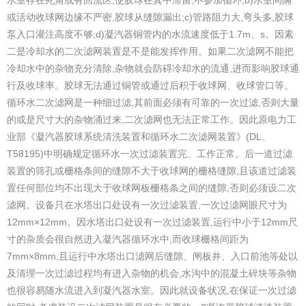
或活动收球网边缘不严密,胶球从缝隙漏出;
c)管路阻力大,弯头多,胶球
泵入口灌注高度不够;
d)凝汽器铜管内的水流速度低于1.7m、s。
因素
二是冷却水的二次滤网装置是不是能发挥作用。如果二次滤网不能把
冷却水中的杂物充分清除,杂物就会防碍冷却水的流通,进而影响胶球通
行及收球率。胶球无法通过铜管或通过后积于收球网、收球管口等。
循环水二次滤网是一种细过滤,其前面必须有可靠的一次过滤,否则大量
的或是尺寸大的杂物涌过来,二次滤网也无法正常工作。因此原电力工
业部《凝汽器胶球系统清洗装置和循环水二次滤网装置》(DL、
T58195)中明确规定循环水一次过滤装置完、工作正常。后一道过滤
装置的筛孔或栅格条间的缝隙不大于收球网的栅格缝隙,且该道过滤装
置任何部位均不出现大于收球网板栅格条之间的缝隙,否则必须设二次
滤网。
设备只在水塔出口处设有一次过滤装置,一次过滤网眼尺寸为
12mm×12mm。因水塔出口处设有一次过滤装置,运行中小于12mm尺
寸的杂质会很自然进入凝汽器循环水中,而收球栅格间距为
7mm×8mm,且运行中水塔出口滤网后缝隙、闸板井、入口前池等处以
及清理一次过滤过程均有进入杂物的机会,水沟中的混凝土碎块等杂物
也很容易随水流进入到凝汽器水室。因此就设备状况,在保证一次过滤