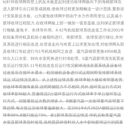
b)针对收球网筒壁上的反水板是起到使沿收球网板向下的海棉胶球在
进入胶球引出口前形成跳格,使收球过程更加顺畅这一设计思路,重新设
计安装新反水板。
c)为避免收球网中部由于水力作用而变位,以及减小
胶球收球过程阻力,在收球网板上部一侧加一弧形盖板,达到保证胶球通
行顺畅,避免卡、夹球等作用。
4.42号机组胶球系统改造工作在2001年
机组备用停机及机组小修期间进行。将胶球泵、收球室进行移位,并对
其系统进行相应改进,在管道走向与布置上以求更加合理,对收球网头部
及收球口等处进行与1号机组相同之改进、凝汽器铜管更换4956根及
对出入口水室、转向水室死角进行封堵处理。
5凝汽器胶球清洗装置改
造后运行情况
5.11号机组改造后运行情况
胶球清洗装置
系统及设备经
过改造后在循环水通水、机组辅机设备进行试运期间即安排胶球系统
试运,试运情况见表1。
从上述投运情况看,收球率较大修前有明显改善,
但收球率两侧有差异,说明两侧阻力不尽相同,另外,循环泵运行方式对
收球率影响较大,普遍情况2台循环泵运行方式收球率于单台循环泵运
行方式。但随着投运次数的增多,A、B侧凝汽器一次收球量均呈明显下
降趋势,每次投运后收球量偏差较大。至2001年8月28日A侧投运2次收
球率88%,B侧只能达73%。
表1胶球系统试运情况 停机后检查凝汽器
水室及胶球系统时发现,虽然因原碎填料掉入水中影响胶球运行的因素