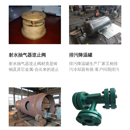
射水抽气器逆止阀
排污降温罐
射水抽气器逆止阀材质是铸
排污降温罐生产厂家又称排
铜及其它金属-合出来的逆止
污冷却器有很-客户问我排污
门所以又称铜阀,射水...
降温罐是不是与定期排...