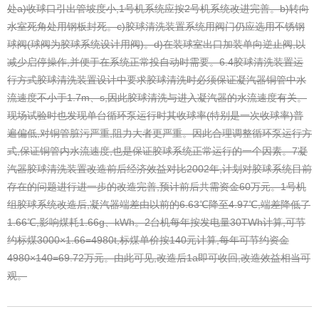
处
a)收球口引出管坡度小,1号机系统应按2号机系统改进完善。
b)转向
水室死角处用钢板封死。
c)
胶球清洗装置
系统用阀门仍应选用不锈钢
球阀(球阀为胶球系统设计用阀)。
d)在装球室出口加装单向逆止阀,以
减少启停操作,并便于在系统正常投自动时需要。
6.4
胶球清洗装置
运
行方式
胶球清洗装置
设计中要求胶球清洗时必须保证凝汽器铜管中水
流速度不小于1.7m、s,因此胶球清洗与进入凝汽器的水流速度有关。
现场试验时也发现单台循环泵运行时其收球率(特别是一次收球率)普
遍偏低,对铜管脏污严重,阻力大者更严重。因此合理调整循环泵运行方
式,保证铜管内水流速度,也是保证胶球系统正常运行的一个因素。
7凝
汽器胶球清洗装置改造前后经济效益对比
2002年,计划对胶球系统目前
存在的问题进行进一步的改造完善,预计前后共需资金60万元。1号机
组胶球系统改造后,凝汽器端差由以前的6.63℃降至4.97℃,端差降低了
1.66℃,影响煤耗1.66g、kWh。2台机每年按发电量30TWh计算,可节
约标煤3000×1.66=4980t,标煤单价按140元计算,每年可节约资金
4980×140=69.72万元。由此可见,改造后1a即可收回,改造效益相当可
观。