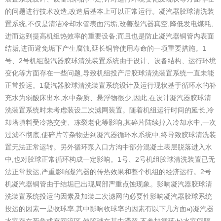
的问题进行技术改造,改造后基本上可以正常运行。
凝汽器胶球清洗装
置系统,不仅是清洁冷却水管表面污垢,改善凝汽器真空,降低发电煤耗,
进而达到提高机组热效率的重要设备;而且也是防止凝汽器铜管内表面
结垢,进而避免垢下产生腐蚀,延长铜管使用寿命的一项重要措施。1
号、2号机组凝汽器胶球清洗装置系统由于设计、设备结构、运行环境
变化等方面存在一些问题,导致机组投产后胶球清洗装置系统一直未能
正常投运。
1凝汽器胶球清洗装置系统设计及运行现状
基于循环水的补
充水为弱酸床出水,水中杂质、悬浮物很少,因此,在设计凝汽器胶球清
洗装置系统时未考虑装设二次滤网装置。随着机组运行时间的延长,冷
却塔填料受冷热交变、冻裂老化等影响,其碎片陆续掉入冷却水中,一次
过滤不彻底,使碎片等杂物进到凝汽器循环水系统中,终导致胶球清洗装
置无法正常运转。另外循环泵入口方沟中部分混凝土表层脱落进入水
中,也对胶球正常循环构成一定影响。1号、2号机组胶球清洗装置已无
法正常投运,严重影响凝汽器的传热效果和整个机组的经济运行。2号
机凝汽器铜管由于结垢已出现局部严重点蚀现象。
影响凝汽器胶球清
洗装置系统投运的因素及加装二次滤网的必要性影响凝汽器胶球系统
投运的因素一是收球率,其中影响收球率的因素有以下几方面
a)凝汽器
水室存在死角或有回流区,使胶球在其中滞留,不参加循环;
b)水室间隔