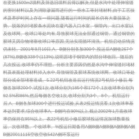
在更换1500m2填料及筛选旧填料后得以解决,但是水沟中处理伸缩缝
的密封材料以及为消除渗漏而进行的一些水工等封堵材料,由于工艺技
术及养护时间上存在一些问题,随着运行时间的延长仍有大量脱落之
势。脱落的封堵胶条水泥块在凝汽器入口水室、铜管内、出口水室以
及收球网、收球口等处均有,导致胶球无法全部通过铜管。通过铜管的
胶球又因杂物堵塞收球口等原因,无法实现循环清洗。机组启动后情况
仍未转。2001年9月10日,A、B侧分别各加300个,投运后A侧收267个
(87%),B侧收338个(113%),说明原堵于铜管内的部分球收回。随后的
几次投运,收球率仍不理想。分析主要原因仍然是水沟中伸缩缝封堵材
料及表面处理材料掉入水中,导致铜管及胶球系统收球网、收球口等处
部分或全部堵塞造成。
5.22号机组改造后运行情况
2号机组小修后,每
侧各加球200个,试投1次,收球分别为185个和172个,1次收球率分别为
92.5%和86%,然后每侧各空收1次,收球分别为3个、8个。机组运行
后,A、B侧各加球300个进行投运试验,从表2投运情况看,1次收球率基
本达到要求,综合收球率A、B侧均在90%以上,截止2002年1月底收球
率仍保持在95%以上。
表22号机组小修后胶球投运情况
加球数量投
运、次收球数、个收球率、%
投运日期备用
A侧B侧A侧B侧A侧B侧A侧
B侧
20011116空收空收542A侧环泵运行