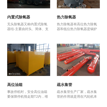
内置式除氧器
热力除氧器
无头除氧器又称内置式除氧
热力除氧器有高位热力除氧
器结-主要由封头、简体、支
器和低位热力除氧器是锅炉
座及内部组件等组成。...
及供热系-关键设备之-...
高位油箱
疏水集管
事故停机时，安全高位油箱
疏水集管生产厂家，疏水集
要保障停机惰走期T2内，维
管的作用就是用在汽轮机本
持安全润滑油供给，使...
体疏水扩容器及疏水箱的...