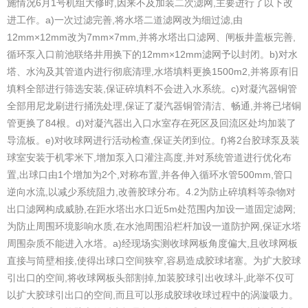
施情况
6月1号机组大修时,因来不及加装二次滤网,主要进行了以下改
进工作。
a)一次过滤完善,将水塔二道滤网改为细过滤,由
12mm×12mm改为7mm×7mm,并将水塔出口滤网、闸板井盖板完善,
循环泵入口前池联络井用换下的12mm×12mm滤网予以封闭。
b)对水
塔、水沟及其管道内进行彻底清理,水塔填料更换1500m2,并将原有旧
填料全部进行筛选安装,保证碎填料不会进入水系统。
c)对凝汽器铜管
全部用尼龙刷进行捅洗处理,保证了凝汽器铜管清洁、畅通,并将已堵铜
管更换了84根。
d)对凝汽器出入口水室存在死区及回流区处均加装了
导流板。
e)对收球网进行活动检查,保证关闭到位。
f)将2台胶球泵及装
球室安装于机零米下,增加泵入口灌注高度,并对系统管道进行优化布
置,出球口由1个增加为2个,对称布置,并各伸入循环水管500mm,管口
逆向水流,以减少系统阻力,改善胶球分布。
4.2为防止碎填料等杂物对
出口滤网构成威胁,在距水塔出水口近5m处范围内加设一道固定滤网;
为防止周围环境影响水质,在水池周围沿栏杆加设一道防护网,保证水塔
周围杂质不能进入水塔。
a)经现场实测收球网板角度偏大,且收球网板
直接与筒壁相接,使得出球口空间狭窄,容易造成胶球堵塞。为扩大胶球
引出口的空间,将收球网板头部割掉,加装胶球引出收球斗,此举不仅可
以扩大胶球引出口的空间,而且可以形成胶球收球过程中的涡漩吸力。