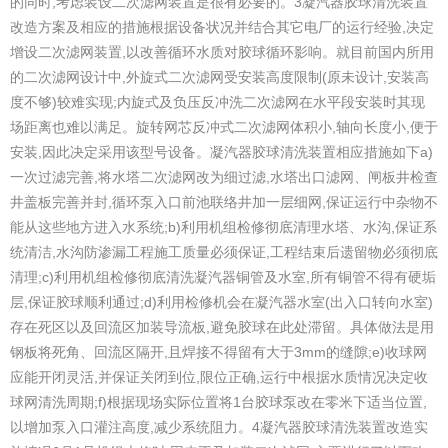
的同时,考虑装设二次滤网装置是很有必要的。
3凝汽器胶球清洗装置
改造方案及相应的措施
根据设备状况并结合其它电厂的运行经验,决定
增设二次滤网装置,以改善循环水质对胶球循环影响。
就目前国内所用
的二次滤网设计中,外旋式二次滤网受安装高度限制(原未设计,安装高
度不够)较难实现;内旋式及负压反冲洗二次滤网在水平段安装时其现
场距离也难以满足。旋转网芯反冲式二次滤网体积小,轴向长度小,便于
安装,因此决定采用该型号设备。
凝汽器胶球清洗装置相应措施如下
a)
一次过滤完善,将水塔二次滤网改为细过滤,水塔出口滤网、闸板井检查
井盖板完善并封,循环泵入口前池联络井加一层细网,保证运行中杂物不
能从这些地方进入水系统;
b)利用机组检修彻底清理水塔、水沟,保证系
统清洁,水沟防渗漏工程施工质量必须保证,工程结束后遗留物必须彻底
清理;
c)利用机组检修彻底清洗凝汽器铜管及水室,所有铜管不得有硬垢
层,保证胶球顺利通过;
d)利用检修机会在凝汽器水室(出入口转向水室)
存在死区以及回流区加装导流板,避免胶球在此处滞留。具体做法是用
钢板将死角、回流区隔开,且焊接不得留有大于3mm的缝隙;
e)收球网
应能开闭灵活,并保证关闭到位,限位正确,运行中根据水质情况决定收
球网清洗周期;
f)根据现场实际位置将1台胶球泵改在零米下适当位置,
以增加泵入口灌注高度,减少系统阻力。
4凝汽器胶球清洗装置改造实